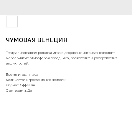
ЧУМОВАЯ ВЕНЕЦИЯ
Театрализованная ролевая игра о дворцовых интригах наполнит
мероприятие атмосферой праздника, развеселит и раскрепостит
ваших гостей.
Время игры: 3 часа
Количество игроков: до 120 человек
Формат: Оффлайн
С актерами: Да